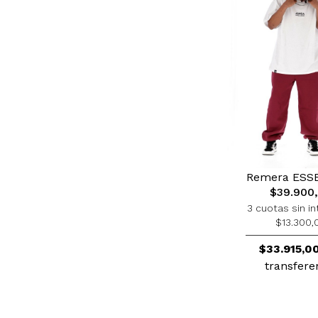
Remera ESS
$39.900
3 cuotas sin in
$13.300,
$33.915,0
transfere