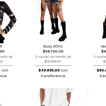
R
Body 60Hz
Ve
,00
$58.700,00
$9
terés de
3 cuotas sin interés de
3 cuota
33
$19.566,67
$
0
con
$49.895,00
con
$80.
ncia
transferencia
tra