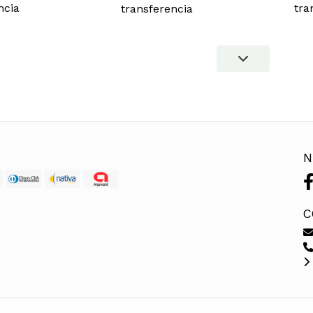
ncia
tra
transferencia
N
C