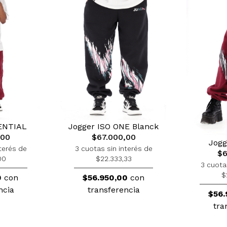
ENTIAL
Jogger ISO ONE Blanck
,00
$67.000,00
Jogg
terés de
3 cuotas sin interés de
$6
00
$22.333,33
3 cuota
$
0
con
$56.950,00
con
ncia
transferencia
$56.
tra