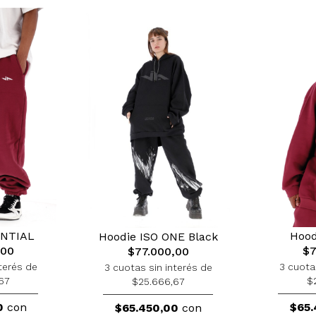
ENTIAL
Hood
Hoodie ISO ONE Black
,00
$7
$77.000,00
terés de
3 cuota
3 cuotas sin interés de
67
$
$25.666,67
0
con
$65.
$65.450,00
con