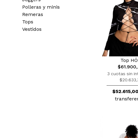
Polleras y minis
Remeras
Tops
Vestidos
Top HÖ
$61.900
3 cuotas sin in
$20.633,
$52.615,0
transfere